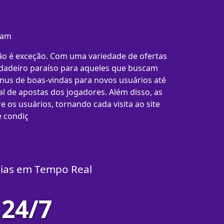
ram
o é exceção. Com uma variedade de ofertas
dadeiro paraíso para aqueles que buscam
nus de boas-vindas para novos usuários até
l de apostas dos jogadores. Além disso, as
os usuários, tornando cada visita ao site
e condiç
cias em Tempo Real
24/7