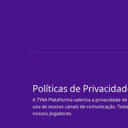
Políticas de Privacida
A 7YAA Plataforma valoriza a privacidade d
uso de nossos canais de comunicação. Todos
nossos jogadores.