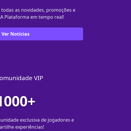
e todas as novidades, promoções e
AA Plataforma em tempo real!
Ver Notícias
Comunidade VIP
1000+
unidade exclusiva de jogadores e
rtilhe experiências!