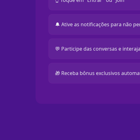
👆 Toque em "Entrar" ou "Join"
🔔 Ative as notificações para não p
💬 Participe das conversas e interaj
🎁 Receba bônus exclusivos autom