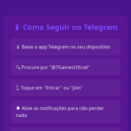
📱 Como Seguir no Telegram
📱 Baixe o app Telegram no seu dispositivo
🔍 Procure por "@7GamesOficial"
👆 Toque em "Entrar" ou "Join"
🔔 Ative as notificações para não perder
nada