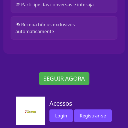
💬 Participe das conversas e interaja
🎁 Receba bônus exclusivos
automaticamente
SEGUIR AGORA
Acessos
Login
Registrar-se