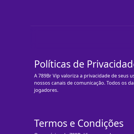
Políticas de Privacida
A 789Br Vip valoriza a privacidade de seus
nossos canais de comunicação. Todos os dad
jogadores.
Termos e Condições