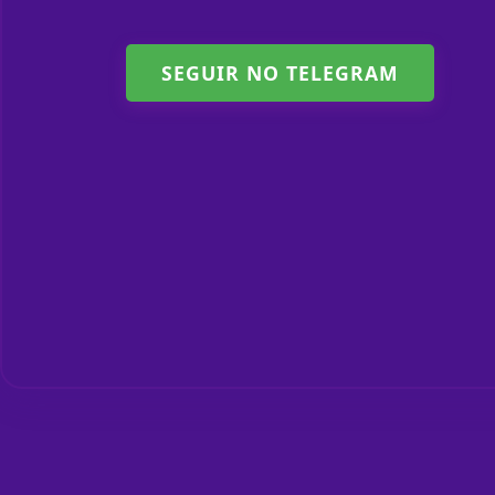
SEGUIR NO TELEGRAM