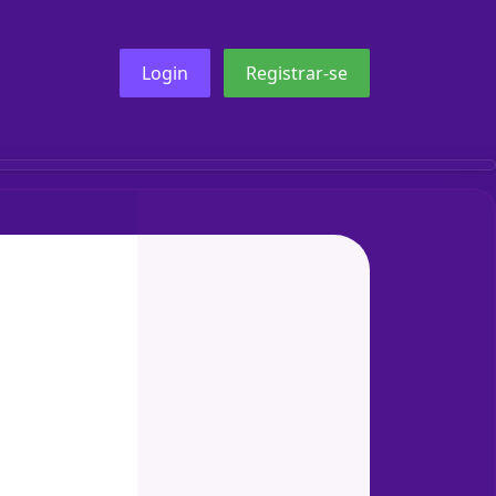
Login
Registrar-se