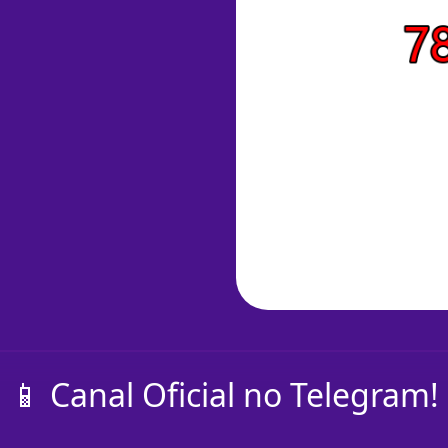
📱 Canal Oficial no Telegram!