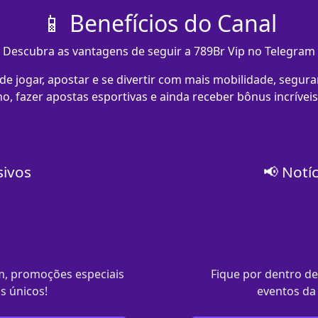
📱 Benefícios do Canal
Descubra as vantagens de seguir a 789Br Vip no Telegram
de jogar, apostar e se divertir com mais mobilidade, segur
o, fazer apostas esportivas e ainda receber bônus incrívei
sivos
📢 Notí
m, promoções especiais
Fique por dentro d
s únicos!
eventos da