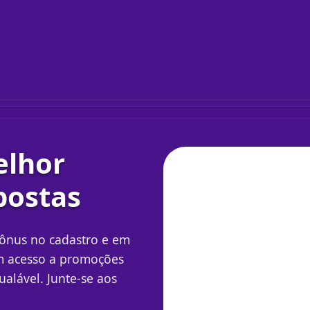
elhor
postas
bônus no cadastro e em
em acesso a promoções
ualável. Junte-se aos