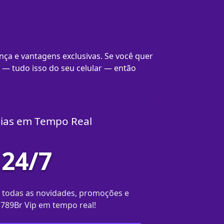
ança e vantagens exclusivas. Se você quer
s — tudo isso do seu celular — então
cias em Tempo Real
24/7
e todas as novidades, promoções e
 789Br Vip em tempo real!