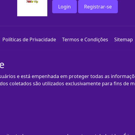
Login
Registrar-se
Políticas de Privacidade
Termos e Condições
Sitemap
de
 usuários e está empenhada em proteger todas as informaçõ
os coletados são utilizados exclusivamente para fins de m