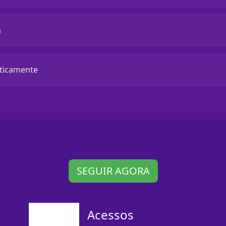
a
aticamente
SEGUIR AGORA
Acessos