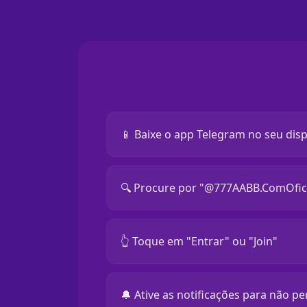
📱 Baixe o app Telegram no seu disp
🔍 Procure por "@777AABB.ComOfici
👆 Toque em "Entrar" ou "Join"
🔔 Ative as notificações para não p