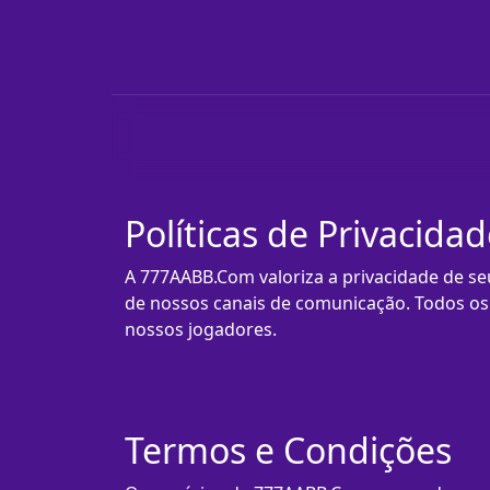
Políticas de Privacida
A 777AABB.Com valoriza a privacidade de s
de nossos canais de comunicação. Todos os 
nossos jogadores.
Termos e Condições