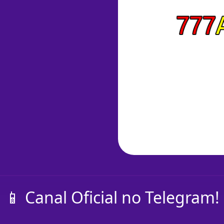
📱 Canal Oficial no Telegram!