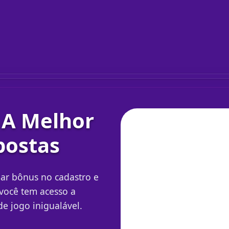
 A Melhor
postas
ar bônus no cadastro e
você tem acesso a
e jogo inigualável.