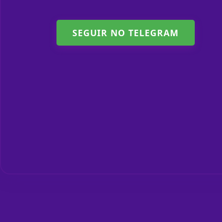
SEGUIR NO TELEGRAM