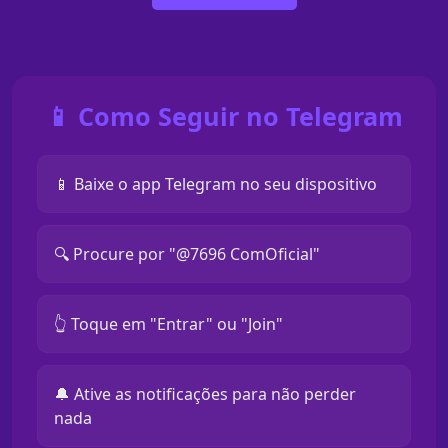
📱 Como Seguir no Telegram
📱 Baixe o app Telegram no seu dispositivo
🔍 Procure por "@7696 ComOficial"
👆 Toque em "Entrar" ou "Join"
🔔 Ative as notificações para não perder
nada