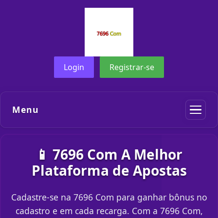
Login
Registrar-se
Menu
📱 7696 Com A Melhor
Plataforma de Apostas
Cadastre-se na 7696 Com para ganhar bônus no
cadastro e em cada recarga. Com a 7696 Com,