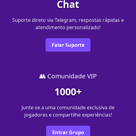
Chat
Suporte direto via Telegram, respostas rápidas e
atendimento personalizado!
Falar Suporte
👥 Comunidade VIP
1000+
Junte-se a uma comunidade exclusiva de
jogadores e compartilhe experiências!
Entrar Grupo