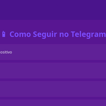
📱 Como Seguir no Telegram
ositivo