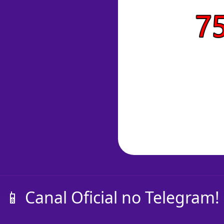
📱 Canal Oficial no Telegram!