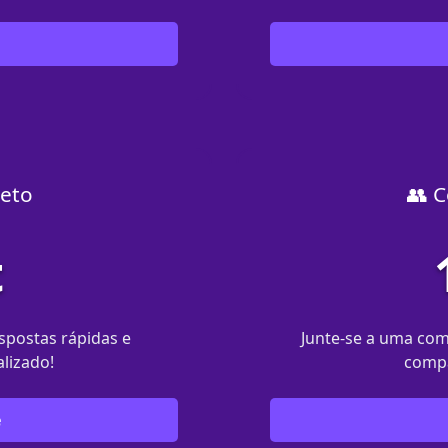
reto
👥 
t
espostas rápidas e
Junte-se a uma com
lizado!
compa
e