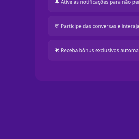
🔔 Ative as notificações para não p
💬 Participe das conversas e interaj
🎁 Receba bônus exclusivos autom