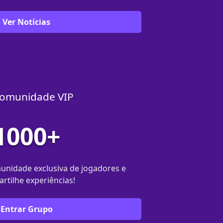
Ver Notícias
Comunidade VIP
1000+
unidade exclusiva de jogadores e
rtilhe experiências!
Entrar Grupo