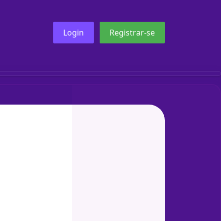
Login
Registrar-se