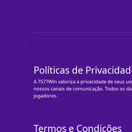
Políticas de Privacida
A 7577Win valoriza a privacidade de seus u
nossos canais de comunicação. Todos os dad
jogadores.
Termos e Condições