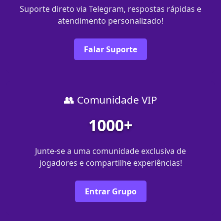
Suporte direto via Telegram, respostas rápidas e
atendimento personalizado!
Falar Suporte
👥 Comunidade VIP
1000+
Junte-se a uma comunidade exclusiva de
jogadores e compartilhe experiências!
Entrar Grupo