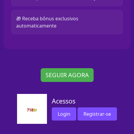
🎁 Receba bônus exclusivos
automaticamente
SEGUIR AGORA
Acessos
Login
Registrar-se