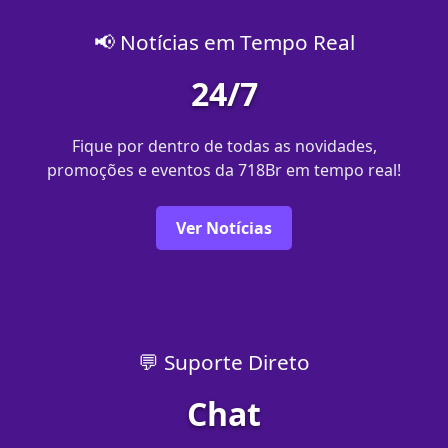
📢 Notícias em Tempo Real
24/7
Fique por dentro de todas as novidades,
promoções e eventos da 718Br em tempo real!
Ver Notícias
💬 Suporte Direto
Chat