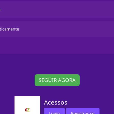
a
aticamente
SEGUIR AGORA
Acessos
Login
Registrar-se