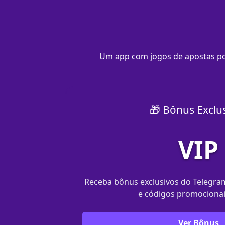
Um app com jogos de apostas popu
🎁 Bônus Exclu
VIP
Receba bônus exclusivos do Telegra
e códigos promocionai
Ver Bônus