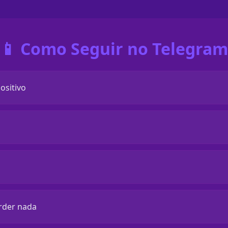
📱 Como Seguir no Telegram
ositivo
erder nada