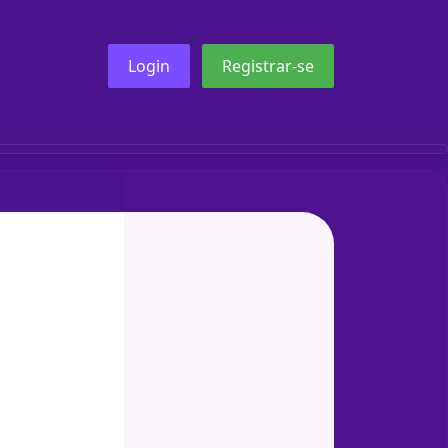
Login
Registrar-se