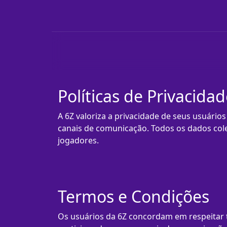
Políticas de Privacida
A 6Z valoriza a privacidade de seus usuári
canais de comunicação. Todos os dados cole
jogadores.
Termos e Condições
Os usuários da 6Z concordam em respeitar t