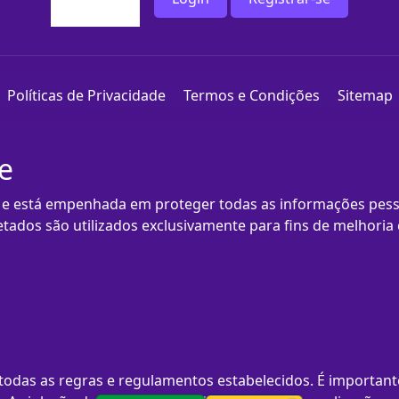
Políticas de Privacidade
Termos e Condições
Sitemap
de
os e está empenhada em proteger todas as informações pes
tados são utilizados exclusivamente para fins de melhoria
odas as regras e regulamentos estabelecidos. É important