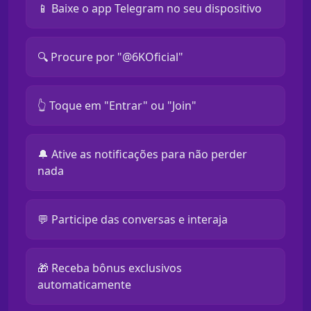
📱 Baixe o app Telegram no seu dispositivo
🔍 Procure por "@6KOficial"
👆 Toque em "Entrar" ou "Join"
🔔 Ative as notificações para não perder
nada
💬 Participe das conversas e interaja
🎁 Receba bônus exclusivos
automaticamente