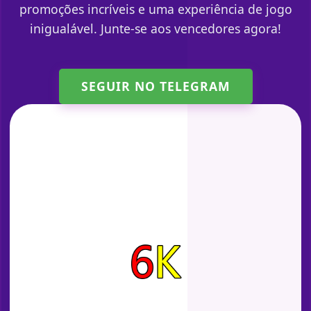
promoções incríveis e uma experiência de jogo
inigualável. Junte-se aos vencedores agora!
SEGUIR NO TELEGRAM