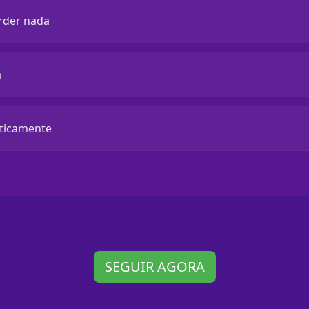
erder nada
a
aticamente
SEGUIR AGORA