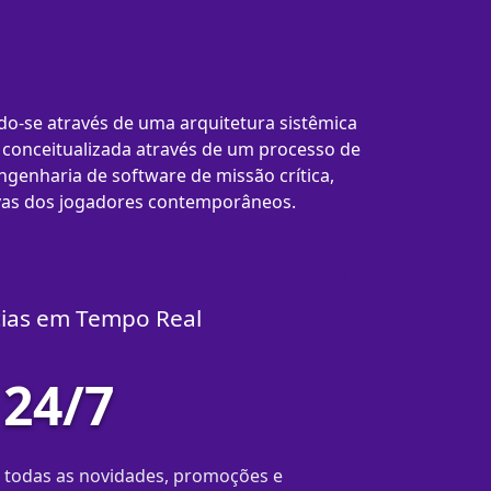
do-se através de uma arquitetura sistêmica
i conceitualizada através de um processo de
genharia de software de missão crítica,
ivas dos jogadores contemporâneos.
cias em Tempo Real
24/7
e todas as novidades, promoções e