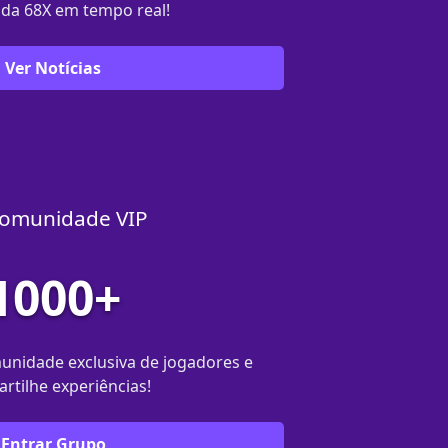
 da 68X em tempo real!
Ver Notícias
Comunidade VIP
1000+
unidade exclusiva de jogadores e
rtilhe experiências!
Entrar Grupo