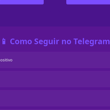
📱 Como Seguir no Telegram
ositivo