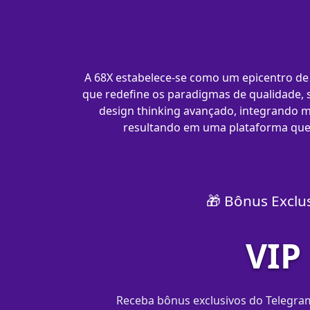
A 68X estabelece-se como um epicentro de 
que redefine os paradigmas de qualidade, s
design thinking avançado, integrando m
resultando em uma plataforma que 
🎁 Bônus Exclu
VIP
Receba bônus exclusivos do Telegra