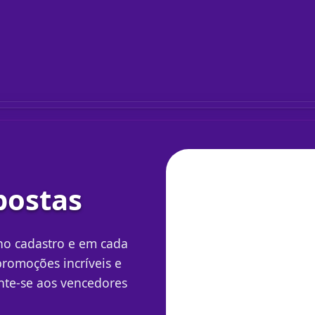
postas
no cadastro e em cada
promoções incríveis e
unte-se aos vencedores