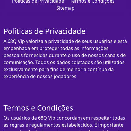
Políticas de Privacidade
Termos e Condições
Sitemap
Políticas de Privacidade
A 68Q Vip valoriza a privacidade de seus usuários e está
empenhada em proteger todas as informações
pessoais fornecidas durante o uso de nossos canais de
comunicação. Todos os dados coletados são utilizados
exclusivamente para fins de melhoria contínua da
experiência de nossos jogadores.
Termos e Condições
Os usuários da 68Q Vip concordam em respeitar todas
as regras e regulamentos estabelecidos. É importante