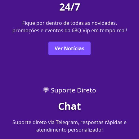
24/7
Fique por dentro de todas as novidades,
promoções e eventos da 68Q Vip em tempo real!
Ver Notícias
💬 Suporte Direto
Chat
Suporte direto via Telegram, respostas rápidas e
atendimento personalizado!