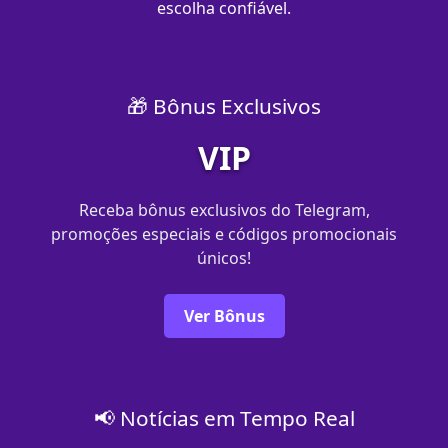
escolha confiável.
🎁 Bônus Exclusivos
VIP
Receba bônus exclusivos do Telegram,
promoções especiais e códigos promocionais
únicos!
Ver Bônus
📢 Notícias em Tempo Real