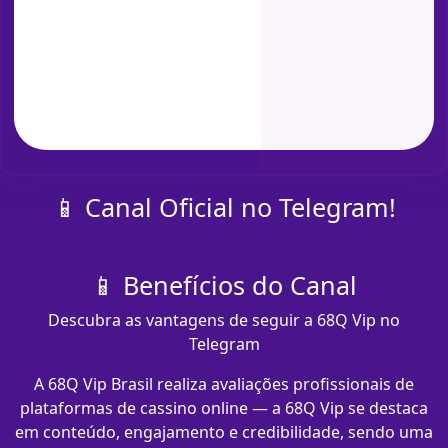
📱 Canal Oficial no Telegram!
📱 Benefícios do Canal
Descubra as vantagens de seguir a 68Q Vip no
Telegram
A 68Q Vip Brasil realiza avaliações profissionais de
plataformas de cassino online — a 68Q Vip se destaca
em conteúdo, engajamento e credibilidade, sendo uma