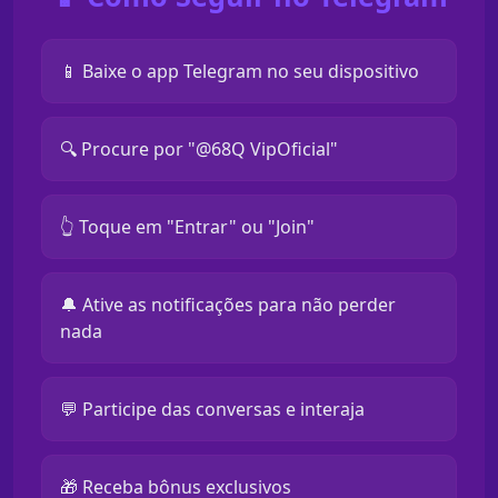
📱 Baixe o app Telegram no seu dispositivo
🔍 Procure por "@68Q VipOficial"
👆 Toque em "Entrar" ou "Join"
🔔 Ative as notificações para não perder
nada
💬 Participe das conversas e interaja
🎁 Receba bônus exclusivos