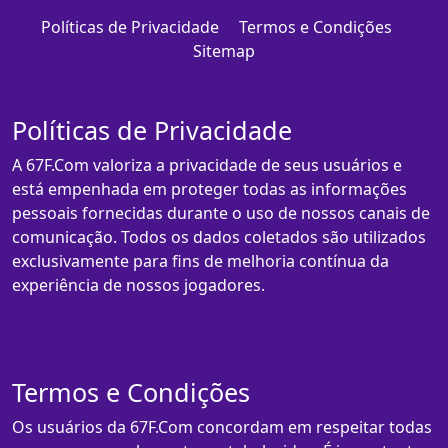
Políticas de Privacidade
Termos e Condições
Sitemap
Políticas de Privacidade
A 67F.Com valoriza a privacidade de seus usuários e
está empenhada em proteger todas as informações
pessoais fornecidas durante o uso de nossos canais de
comunicação. Todos os dados coletados são utilizados
exclusivamente para fins de melhoria contínua da
experiência de nossos jogadores.
Termos e Condições
Os usuários da 67F.Com concordam em respeitar todas