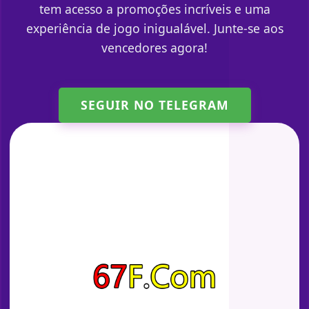
tem acesso a promoções incríveis e uma
experiência de jogo inigualável. Junte-se aos
vencedores agora!
SEGUIR NO TELEGRAM