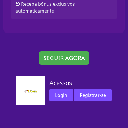
🎁 Receba bônus exclusivos
automaticamente
SEGUIR AGORA
Acessos
Login
Registrar-se