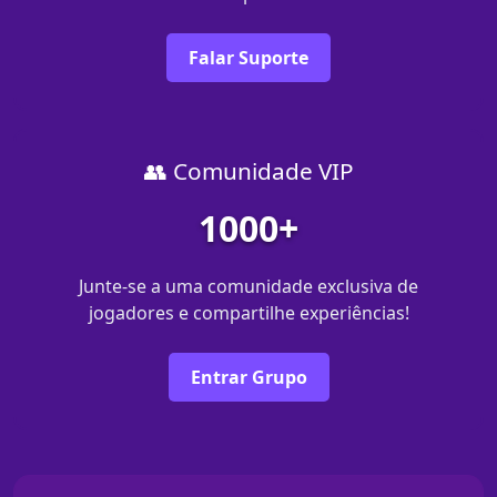
Falar Suporte
👥 Comunidade VIP
1000+
Junte-se a uma comunidade exclusiva de
jogadores e compartilhe experiências!
Entrar Grupo