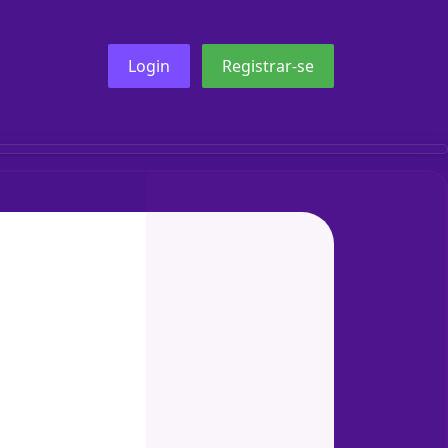
Login
Registrar-se