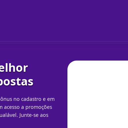
elhor
postas
bônus no cadastro e em
em acesso a promoções
ualável. Junte-se aos