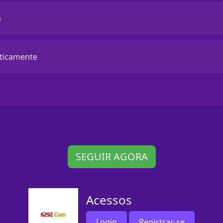
a
aticamente
SEGUIR AGORA
Acessos
Login
Registrar-se