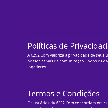
Políticas de Privacida
A 6292 Com valoriza a privacidade de seus
nossos canais de comunicação. Todos os dad
jogadores.
Termos e Condições
Os usuários da 6292 Com concordam em resp