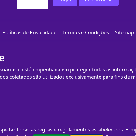
Políticas de Privacidade
Termos e Condições
Sitemap
de
 usuários e está empenhada em proteger todas as informaçõ
os coletados são utilizados exclusivamente para fins de m
eitar todas as regras e regulamentos estabelecidos. É im