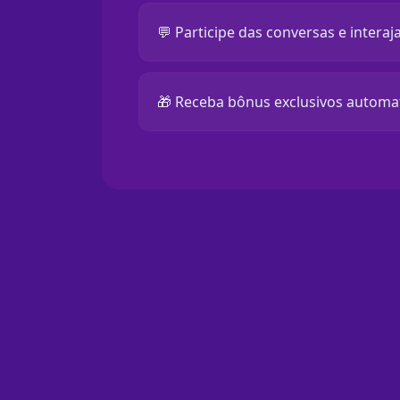
💬 Participe das conversas e interaj
🎁 Receba bônus exclusivos autom