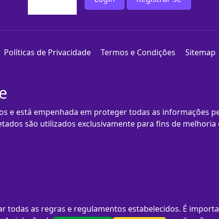
Políticas de Privacidade
Termos e Condições
Sitemap
de
rios e está empenhada em proteger todas as informações p
tados são utilizados exclusivamente para fins de melhoria
 todas as regras e regulamentos estabelecidos. É importa