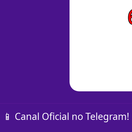
📱 Canal Oficial no Telegram!