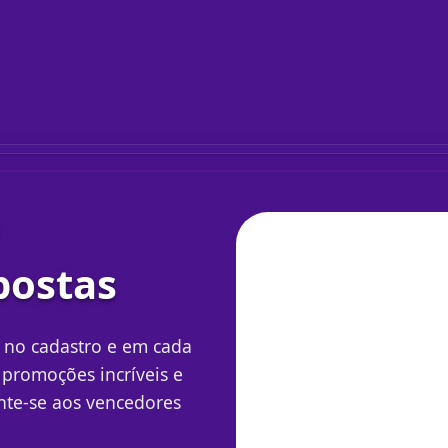
postas
 no cadastro e em cada
 promoções incríveis e
unte-se aos vencedores