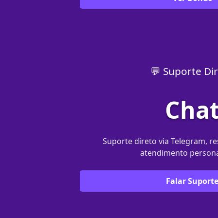
💬 Suporte Di
Cha
Suporte direto via Telegram, r
atendimento persona
Falar Suport