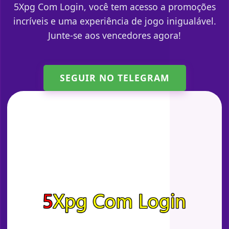
5Xpg Com Login, você tem acesso a promoções
incríveis e uma experiência de jogo inigualável.
Junte-se aos vencedores agora!
SEGUIR NO TELEGRAM