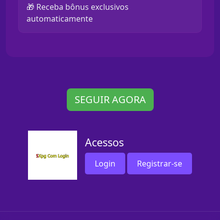
🎁 Receba bônus exclusivos
automaticamente
SEGUIR AGORA
Acessos
Login
Registrar-se