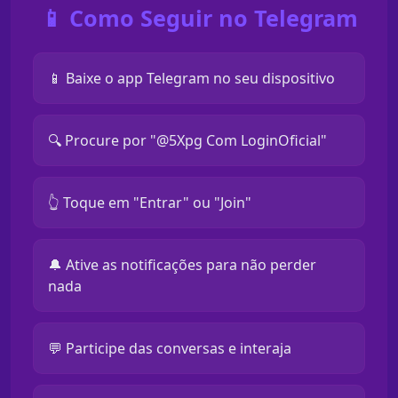
📱 Como Seguir no Telegram
📱 Baixe o app Telegram no seu dispositivo
🔍 Procure por "@5Xpg Com LoginOficial"
👆 Toque em "Entrar" ou "Join"
🔔 Ative as notificações para não perder
nada
💬 Participe das conversas e interaja