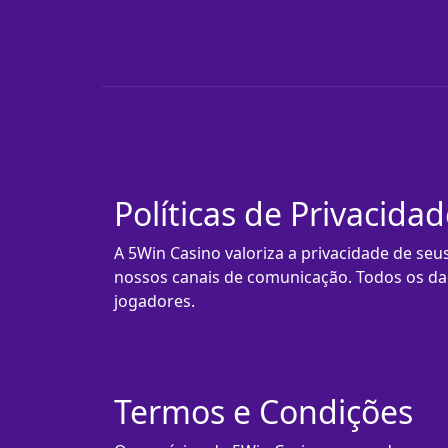
Políticas de Privacida
A 5Win Casino valoriza a privacidade de se
nossos canais de comunicação. Todos os dad
jogadores.
Termos e Condições