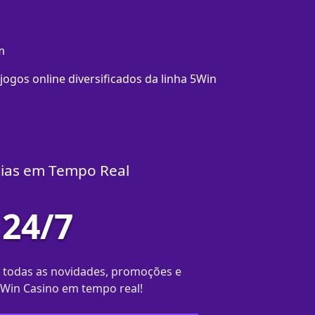
m
jogos online diversificados da linha 5Win
cias em Tempo Real
24/7
e todas as novidades, promoções e
5Win Casino em tempo real!