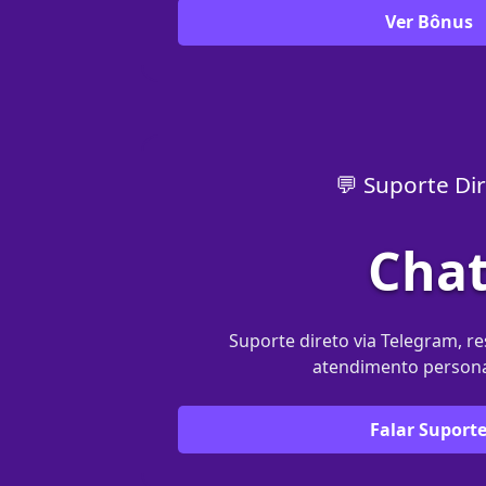
Ver Bônus
💬 Suporte Di
Cha
Suporte direto via Telegram, r
atendimento persona
Falar Suport