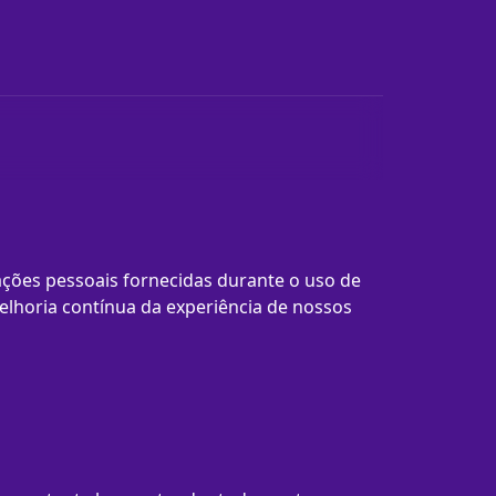
ações pessoais fornecidas durante o uso de
elhoria contínua da experiência de nossos