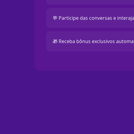
💬 Participe das conversas e interaj
🎁 Receba bônus exclusivos autom