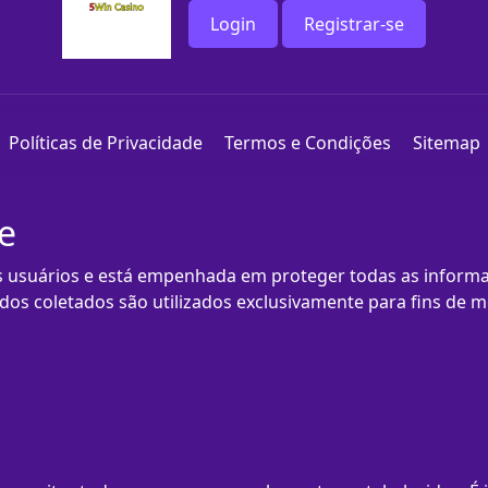
Login
Registrar-se
Políticas de Privacidade
Termos e Condições
Sitemap
de
us usuários e está empenhada em proteger todas as inform
os coletados são utilizados exclusivamente para fins de m