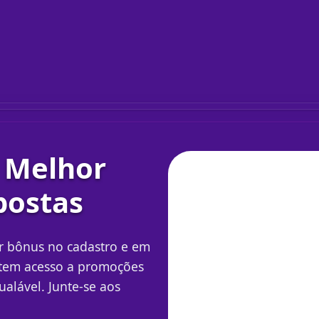
A Melhor
postas
r bônus no cadastro e em
 tem acesso a promoções
ualável. Junte-se aos