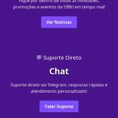
Fique por dentro de todas as novidades,
promoções e eventos da 59Brl em tempo real!
Ver Notícias
💬 Suporte Direto
Chat
Suporte direto via Telegram, respostas rápidas e
atendimento personalizado!
Falar Suporte