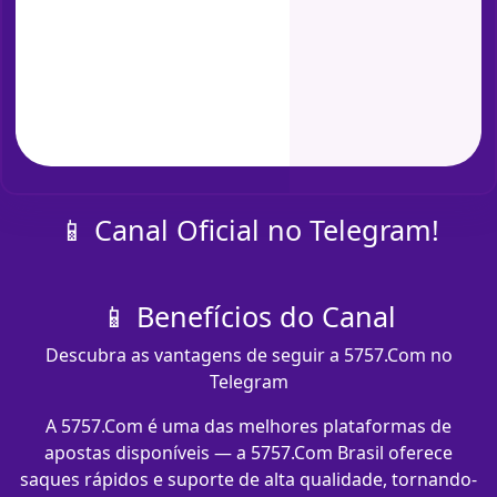
📱 Canal Oficial no Telegram!
📱 Benefícios do Canal
Descubra as vantagens de seguir a 5757.Com no
Telegram
A 5757.Com é uma das melhores plataformas de
apostas disponíveis — a 5757.Com Brasil oferece
saques rápidos e suporte de alta qualidade, tornando-