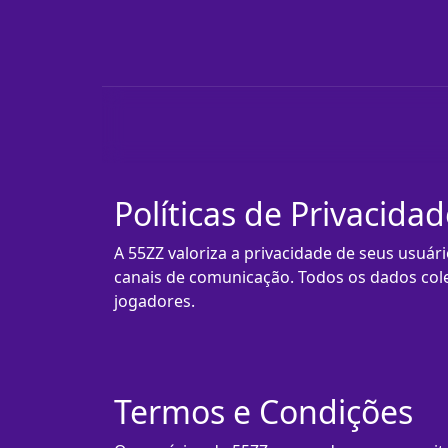
Políticas de Privacida
A 55ZZ valoriza a privacidade de seus usuá
canais de comunicação. Todos os dados cole
jogadores.
Termos e Condições