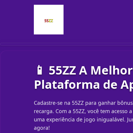
📱 55ZZ A Melhor
Plataforma de A
Cadastre-se na 55ZZ para ganhar bônus
recarga. Com a 55ZZ, você tem acesso a
uma experiência de jogo inigualável. J
agora!