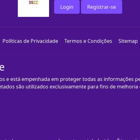
Login
Registrar-se
Políticas de Privacidade
Termos e Condições
Sitemap
de
rios e está empenhada em proteger todas as informações p
tados são utilizados exclusivamente para fins de melhoria