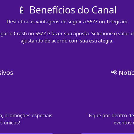
📱 Benefícios do Canal
Descubra as vantagens de seguir a 55ZZ no Telegram
gar o Crash no 55ZZ é fazer sua aposta. Selecione o valor 
ajustando de acordo com sua estratégia.
sivos
📢 Notí
m, promoções especiais
Fique por dentro d
s únicos!
eventos 