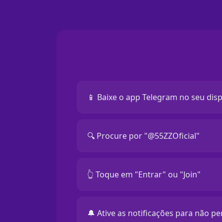
📱 Baixe o app Telegram no seu disp
🔍 Procure por "@55ZZOficial"
👆 Toque em "Entrar" ou "Join"
🔔 Ative as notificações para não p