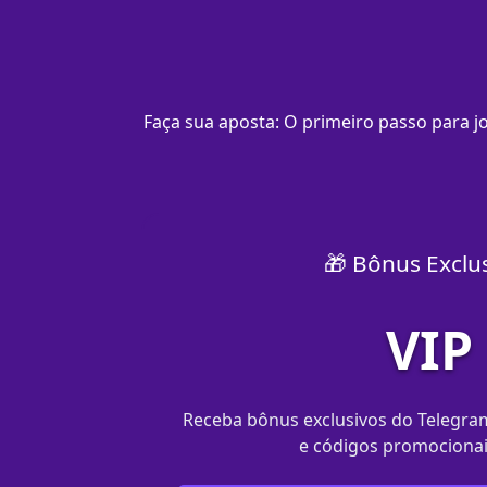
Faça sua aposta: O primeiro passo para jo
🎁 Bônus Exclu
VIP
Receba bônus exclusivos do Telegra
e códigos promocionai