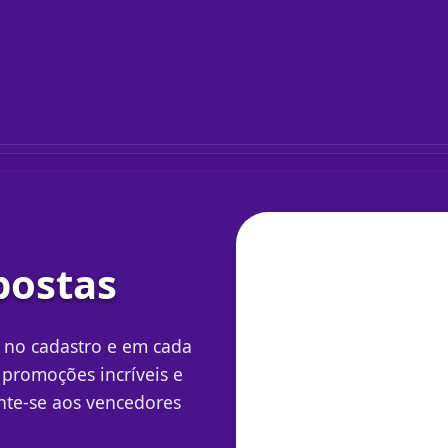
postas
 no cadastro e em cada
 promoções incríveis e
unte-se aos vencedores