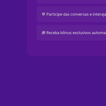
💬 Participe das conversas e interaj
🎁 Receba bônus exclusivos autom