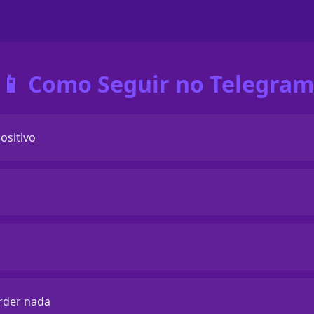
📱 Como Seguir no Telegram
ositivo
erder nada