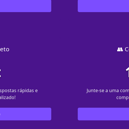
reto
👥 
t
espostas rápidas e
Junte-se a uma com
lizado!
compa
e