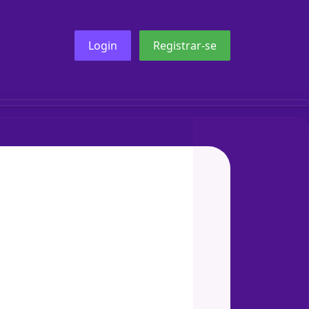
Login
Registrar-se