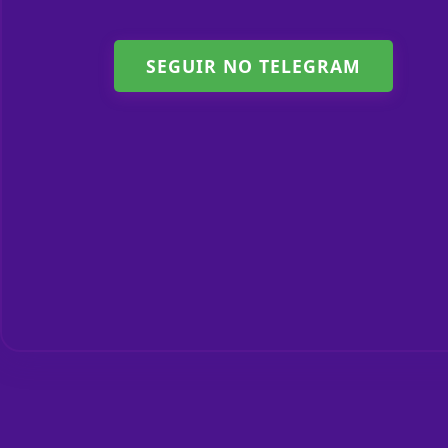
SEGUIR NO TELEGRAM