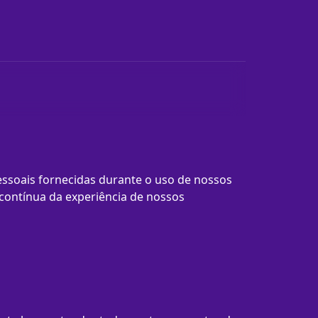
essoais fornecidas durante o uso de nossos
 contínua da experiência de nossos