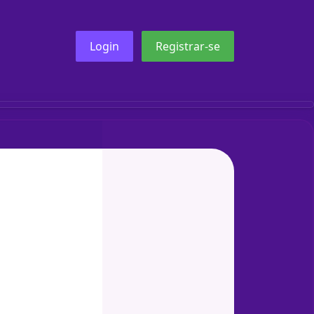
Login
Registrar-se