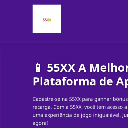
📱 55XX A Melho
Plataforma de A
Cadastre-se na 55XX para ganhar bônus
recarga. Com a 55XX, você tem acesso a
uma experiência de jogo inigualável. J
agora!