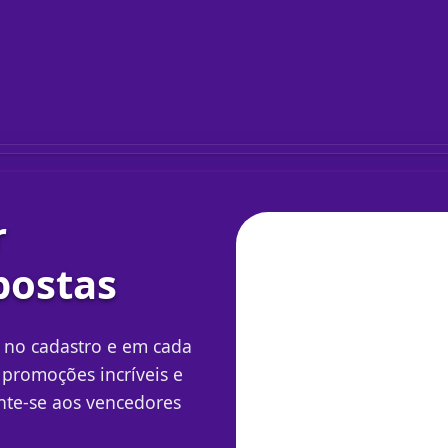
r
postas
 no cadastro e em cada
 promoções incríveis e
unte-se aos vencedores