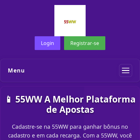
Login
Registrar-se
Menu
📱 55WW A Melhor Plataforma
de Apostas
Cadastre-se na 55WW para ganhar bônus no
cadastro e em cada recarga. Com a 55WW, você