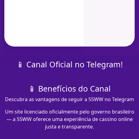
📱 Canal Oficial no Telegram!
📱 Benefícios do Canal
Descubra as vantagens de seguir a 55WW no Telegram
Um site licenciado oficialmente pelo governo brasileiro
— a 55WW oferece uma experiência de cassino online
justa e transparente.