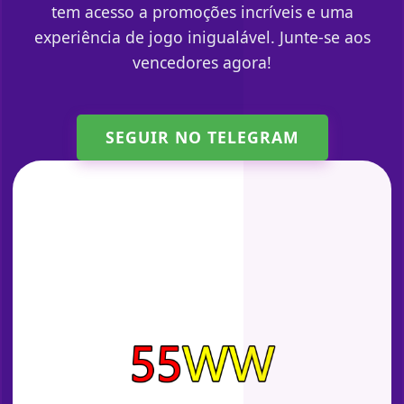
tem acesso a promoções incríveis e uma
experiência de jogo inigualável. Junte-se aos
vencedores agora!
SEGUIR NO TELEGRAM