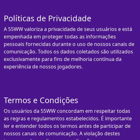
Políticas de Privacidade
A 55WW valoriza a privacidade de seus usuários e está
empenhada em proteger todas as informações
pessoais fornecidas durante o uso de nossos canais de
comunicação. Todos os dados coletados são utilizados
exclusivamente para fins de melhoria contínua da
experiência de nossos jogadores.
Termos e Condições
Os usuários da 55WW concordam em respeitar todas
as regras e regulamentos estabelecidos. É importante
ler e entender todos os termos antes de participar de
nossos canais de comunicação. A violação destes