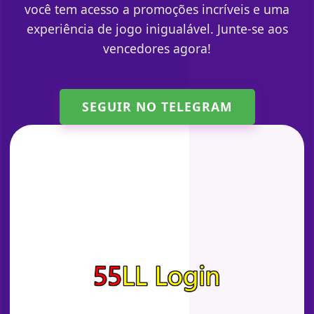
você tem acesso a promoções incríveis e uma
experiência de jogo inigualável. Junte-se aos
vencedores agora!
SEGUIR NO TELEGRAM