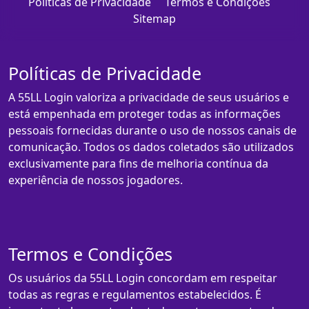
Políticas de Privacidade
Termos e Condições
Sitemap
Políticas de Privacidade
A 55LL Login valoriza a privacidade de seus usuários e
está empenhada em proteger todas as informações
pessoais fornecidas durante o uso de nossos canais de
comunicação. Todos os dados coletados são utilizados
exclusivamente para fins de melhoria contínua da
experiência de nossos jogadores.
Termos e Condições
Os usuários da 55LL Login concordam em respeitar
todas as regras e regulamentos estabelecidos. É