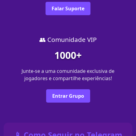
Falar Suporte
👥 Comunidade VIP
1000+
Junte-se a uma comunidade exclusiva de
jogadores e compartilhe experiências!
Entrar Grupo
📱 Como Seguir no Telegram