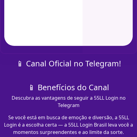
📱 Canal Oficial no Telegram!
📱 Benefícios do Canal
Descubra as vantagens de seguir a 55LL Login no
Telegram
Se você está em busca de emoção e diversão, a 55LL
Login é a escolha certa — a 55LL Login Brasil leva você a
momentos surpreendentes e ao limite da sorte.