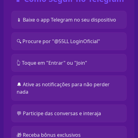
📱 Baixe o app Telegram no seu dispositivo
🔍 Procure por "@55LL LoginOficial"
👆 Toque em "Entrar" ou "Join"
🔔 Ative as notificações para não perder
nada
💬 Participe das conversas e interaja
🎁 Receba bônus exclusivos