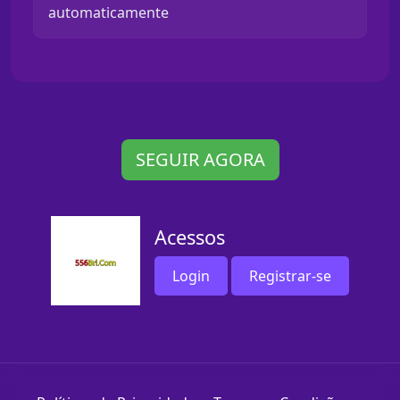
automaticamente
SEGUIR AGORA
Acessos
Login
Registrar-se