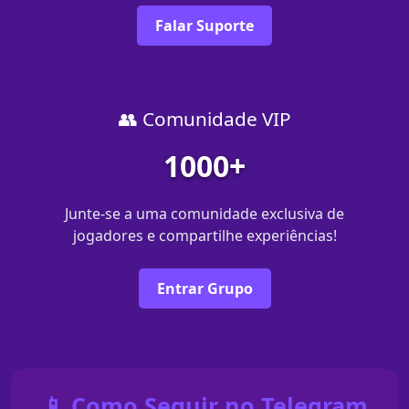
Falar Suporte
👥 Comunidade VIP
1000+
Junte-se a uma comunidade exclusiva de
jogadores e compartilhe experiências!
Entrar Grupo
📱 Como Seguir no Telegram