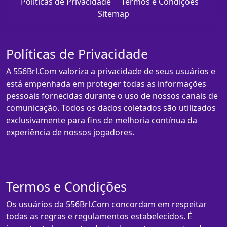
Políticas de Privacidade
Termos e Condições
Sitemap
Políticas de Privacidade
A 556Brl.Com valoriza a privacidade de seus usuários e
está empenhada em proteger todas as informações
pessoais fornecidas durante o uso de nossos canais de
comunicação. Todos os dados coletados são utilizados
exclusivamente para fins de melhoria contínua da
experiência de nossos jogadores.
Termos e Condições
Os usuários da 556Brl.Com concordam em respeitar
todas as regras e regulamentos estabelecidos. É