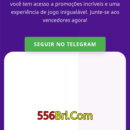
você tem acesso a promoções incríveis e uma
experiência de jogo inigualável. Junte-se aos
vencedores agora!
SEGUIR NO TELEGRAM