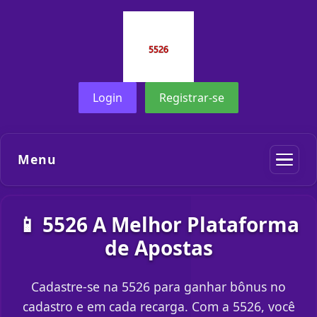
Login
Registrar-se
Menu
📱 5526 A Melhor Plataforma
de Apostas
Cadastre-se na 5526 para ganhar bônus no
cadastro e em cada recarga. Com a 5526, você