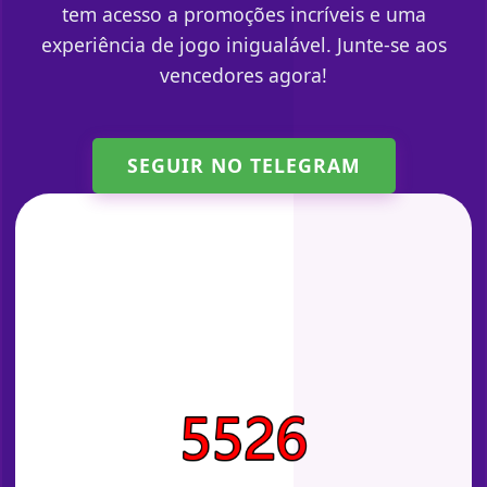
tem acesso a promoções incríveis e uma
experiência de jogo inigualável. Junte-se aos
vencedores agora!
SEGUIR NO TELEGRAM