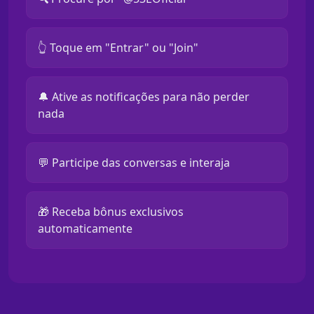
👆 Toque em "Entrar" ou "Join"
🔔 Ative as notificações para não perder
nada
💬 Participe das conversas e interaja
🎁 Receba bônus exclusivos
automaticamente