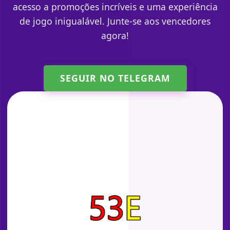
acesso a promoções incríveis e uma experiência
de jogo inigualável. Junte-se aos vencedores
agora!
SEGUIR NO TELEGRAM