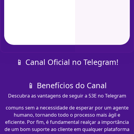
📱 Canal Oficial no Telegram!
📱 Benefícios do Canal
Descubra as vantagens de seguir a 53E no Telegram
comuns sem a necessidade de esperar por um agente
humano, tornando todo o processo mais ágil e
eficiente. Por fim, é fundamental realçar a importância
de um bom suporte ao cliente em qualquer plataforma