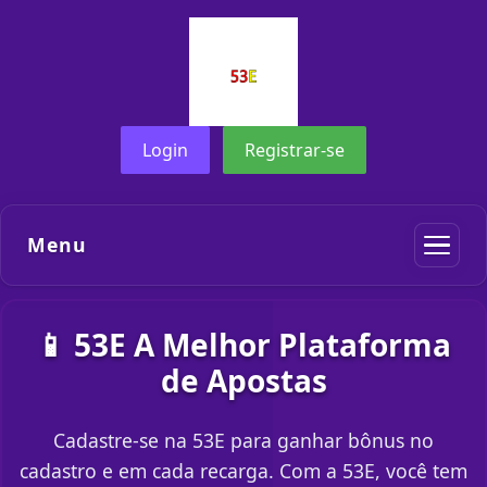
Login
Registrar-se
Menu
📱 53E A Melhor Plataforma
de Apostas
Cadastre-se na 53E para ganhar bônus no
cadastro e em cada recarga. Com a 53E, você tem