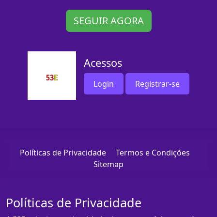
SEGUIR AGORA
Acessos
Login
Registrar-se
Políticas de Privacidade
Termos e Condições
Sitemap
Políticas de Privacidade