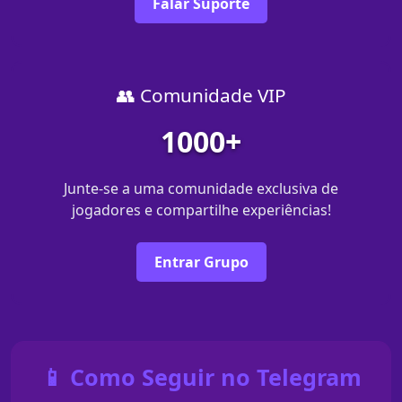
Falar Suporte
👥 Comunidade VIP
1000+
Junte-se a uma comunidade exclusiva de
jogadores e compartilhe experiências!
Entrar Grupo
📱 Como Seguir no Telegram