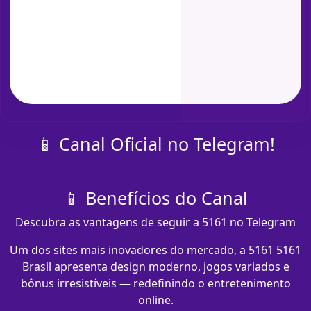
📱 Canal Oficial no Telegram!
📱 Benefícios do Canal
Descubra as vantagens de seguir a 5161 no Telegram
Um dos sites mais inovadores do mercado, a 5161 5161
Brasil apresenta design moderno, jogos variados e
bônus irresistíveis — redefinindo o entretenimento
online.