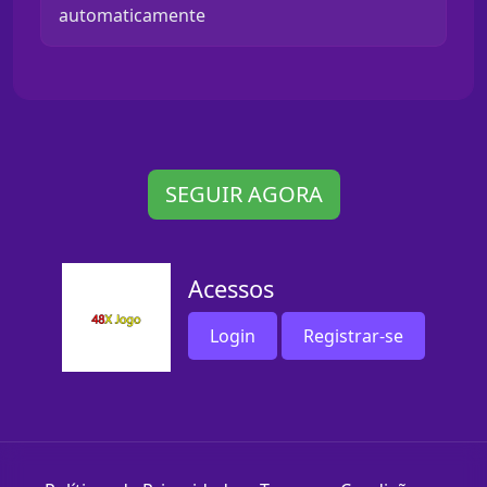
automaticamente
SEGUIR AGORA
Acessos
Login
Registrar-se