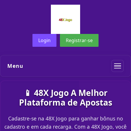
Login
Registrar-se
Menu
📱 48X Jogo A Melhor
Plataforma de Apostas
Cadastre-se na 48X Jogo para ganhar bônus no
cadastro e em cada recarga. Com a 48X Jogo, você