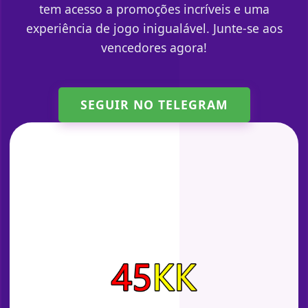
tem acesso a promoções incríveis e uma
experiência de jogo inigualável. Junte-se aos
vencedores agora!
SEGUIR NO TELEGRAM