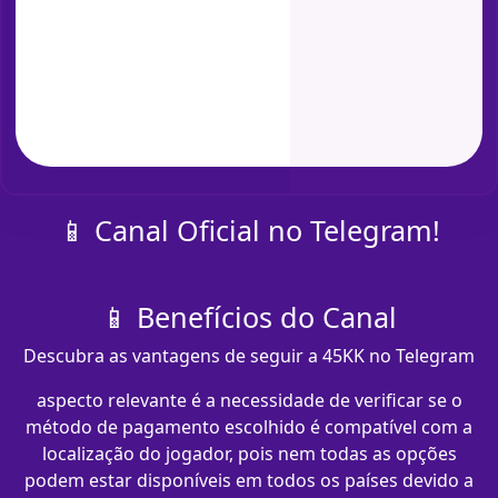
📱 Canal Oficial no Telegram!
📱 Benefícios do Canal
Descubra as vantagens de seguir a 45KK no Telegram
aspecto relevante é a necessidade de verificar se o
método de pagamento escolhido é compatível com a
localização do jogador, pois nem todas as opções
podem estar disponíveis em todos os países devido a