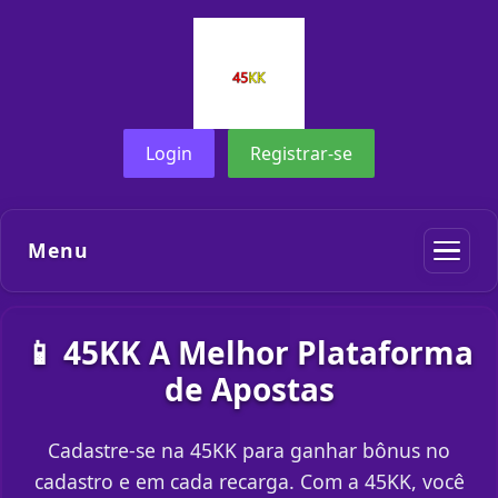
Login
Registrar-se
Menu
📱 45KK A Melhor Plataforma
de Apostas
Cadastre-se na 45KK para ganhar bônus no
cadastro e em cada recarga. Com a 45KK, você