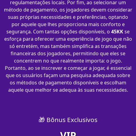
regulamentações locais. Por fim, ao selecionar um
método de pagamento, os jogadores devem considerar
suas próprias necessidades e preferências, optando
por aquele que lhes proporciona mais conforto e
segurança. Com tantas opções disponíveis, o
45KK
se
esforça para oferecer uma experiência de jogo que não
só entretém, mas também simplifica as transações
financeiras dos jogadores, permitindo que eles se
concentrem no que realmente importa: o jogo.
Portanto, ao se inscrever e começar a jogar, é essencial
que os usuários façam uma pesquisa adequada sobre
os métodos de pagamento disponíveis e escolham
aquele que melhor se adequa às suas necessidades.
🎁 Bônus Exclusivos
VIP