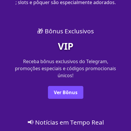
; slots e pôquer são especialmente adorados.
🎁 Bônus Exclusivos
VIP
Receba bônus exclusivos do Telegram,
promoções especiais e códigos promocionais
únicos!
Ver Bônus
📢 Notícias em Tempo Real