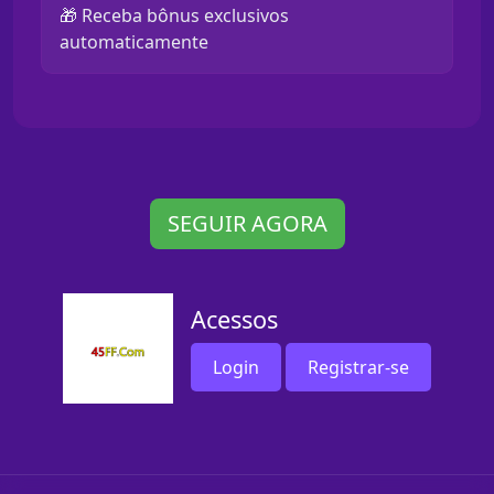
🎁 Receba bônus exclusivos
automaticamente
SEGUIR AGORA
Acessos
Login
Registrar-se