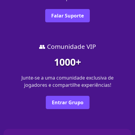
Falar Suporte
👥 Comunidade VIP
1000+
Junte-se a uma comunidade exclusiva de
jogadores e compartilhe experiências!
Entrar Grupo