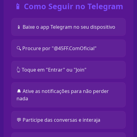
📱 Como Seguir no Telegram
📱 Baixe o app Telegram no seu dispositivo
🔍 Procure por "@45FF.ComOficial"
👆 Toque em "Entrar" ou "Join"
🔔 Ative as notificações para não perder
nada
💬 Participe das conversas e interaja