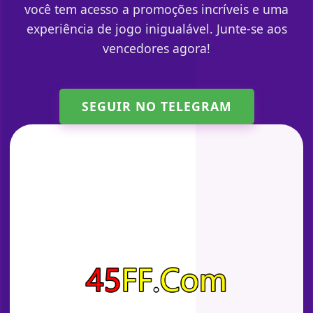
você tem acesso a promoções incríveis e uma
experiência de jogo inigualável. Junte-se aos
vencedores agora!
SEGUIR NO TELEGRAM