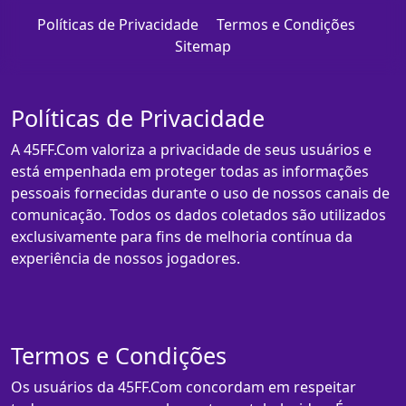
Políticas de Privacidade
Termos e Condições
Sitemap
Políticas de Privacidade
A 45FF.Com valoriza a privacidade de seus usuários e
está empenhada em proteger todas as informações
pessoais fornecidas durante o uso de nossos canais de
comunicação. Todos os dados coletados são utilizados
exclusivamente para fins de melhoria contínua da
experiência de nossos jogadores.
Termos e Condições
Os usuários da 45FF.Com concordam em respeitar