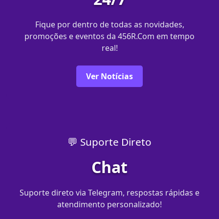
Fique por dentro de todas as novidades,
promoções e eventos da 456R.Com em tempo
real!
Ver Notícias
💬 Suporte Direto
Chat
Suporte direto via Telegram, respostas rápidas e
atendimento personalizado!