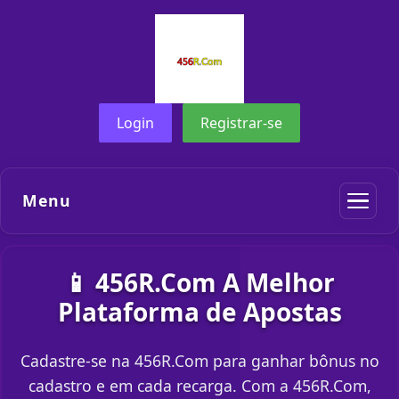
Login
Registrar-se
Menu
📱 456R.Com A Melhor
Plataforma de Apostas
Cadastre-se na 456R.Com para ganhar bônus no
cadastro e em cada recarga. Com a 456R.Com,