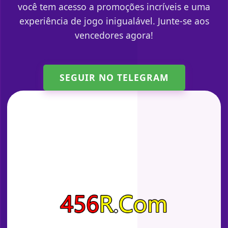
você tem acesso a promoções incríveis e uma
experiência de jogo inigualável. Junte-se aos
vencedores agora!
SEGUIR NO TELEGRAM