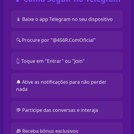
📱 Baixe o app Telegram no seu dispositivo
🔍 Procure por "@456R.ComOficial"
👆 Toque em "Entrar" ou "Join"
🔔 Ative as notificações para não perder
nada
💬 Participe das conversas e interaja
🎁 Receba bônus exclusivos