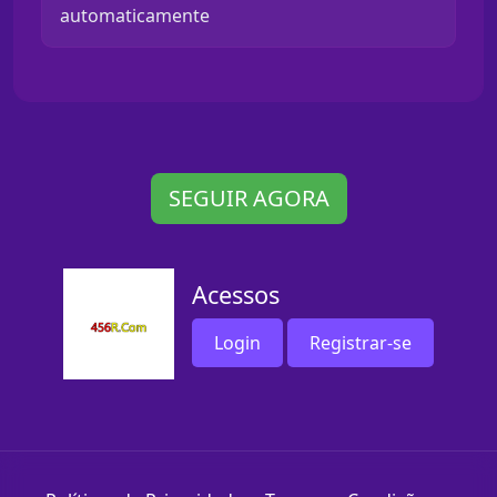
automaticamente
SEGUIR AGORA
Acessos
Login
Registrar-se