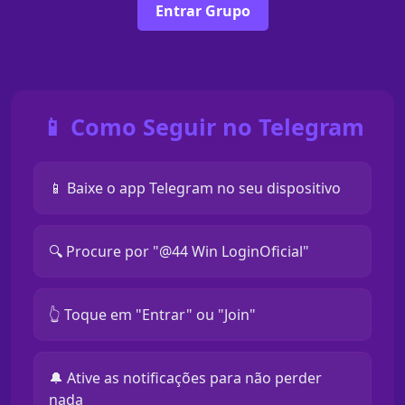
Entrar Grupo
📱 Como Seguir no Telegram
📱 Baixe o app Telegram no seu dispositivo
🔍 Procure por "@44 Win LoginOficial"
👆 Toque em "Entrar" ou "Join"
🔔 Ative as notificações para não perder
nada