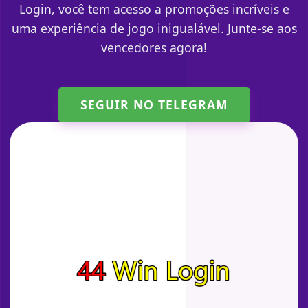
Login, você tem acesso a promoções incríveis e
uma experiência de jogo inigualável. Junte-se aos
vencedores agora!
SEGUIR NO TELEGRAM