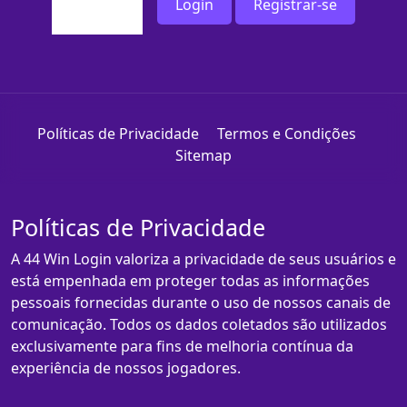
Login
Registrar-se
Políticas de Privacidade
Termos e Condições
Sitemap
Políticas de Privacidade
A 44 Win Login valoriza a privacidade de seus usuários e
está empenhada em proteger todas as informações
pessoais fornecidas durante o uso de nossos canais de
comunicação. Todos os dados coletados são utilizados
exclusivamente para fins de melhoria contínua da
experiência de nossos jogadores.