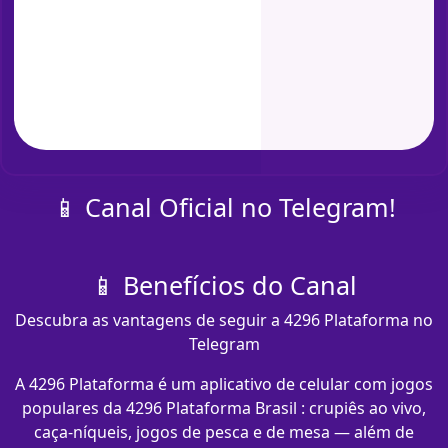
📱 Canal Oficial no Telegram!
📱 Benefícios do Canal
Descubra as vantagens de seguir a 4296 Plataforma no
Telegram
A 4296 Plataforma é um aplicativo de celular com jogos
populares da 4296 Plataforma Brasil : crupiês ao vivo,
caça-níqueis, jogos de pesca e de mesa — além de