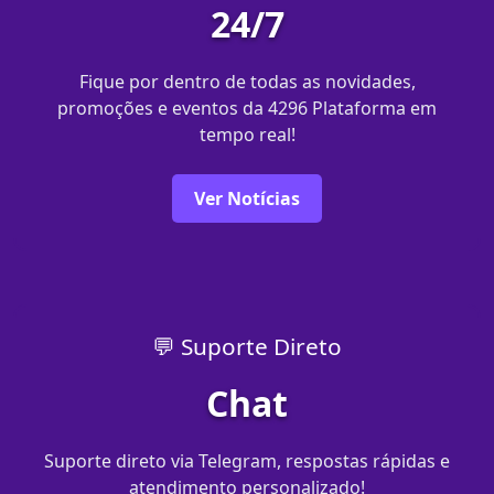
24/7
Fique por dentro de todas as novidades,
promoções e eventos da 4296 Plataforma em
tempo real!
Ver Notícias
💬 Suporte Direto
Chat
Suporte direto via Telegram, respostas rápidas e
atendimento personalizado!