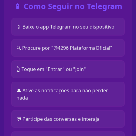
📱 Como Seguir no Telegram
📱 Baixe o app Telegram no seu dispositivo
🔍 Procure por "@4296 PlataformaOficial"
👆 Toque em "Entrar" ou "Join"
🔔 Ative as notificações para não perder
nada
💬 Participe das conversas e interaja