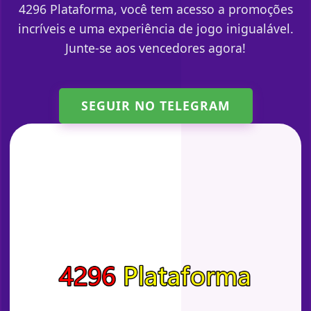
4296 Plataforma, você tem acesso a promoções
incríveis e uma experiência de jogo inigualável.
Junte-se aos vencedores agora!
SEGUIR NO TELEGRAM