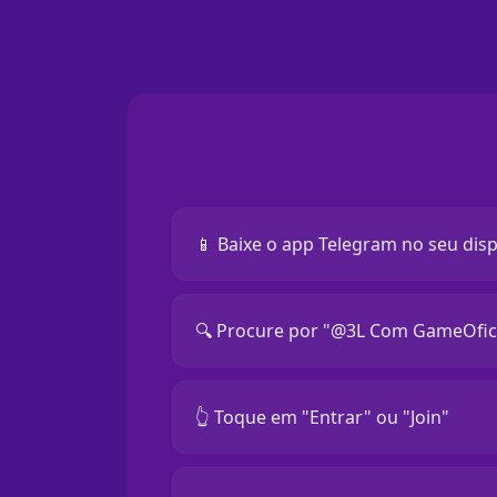
📱 Baixe o app Telegram no seu disp
🔍 Procure por "@3L Com GameOfici
👆 Toque em "Entrar" ou "Join"