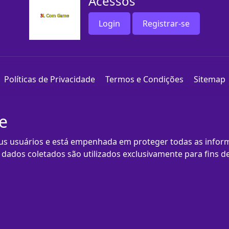
Acessos
Login
Registrar-se
Políticas de Privacidade
Termos e Condições
Sitemap
de
eus usuários e está empenhada em proteger todas as infor
dados coletados são utilizados exclusivamente para fins d