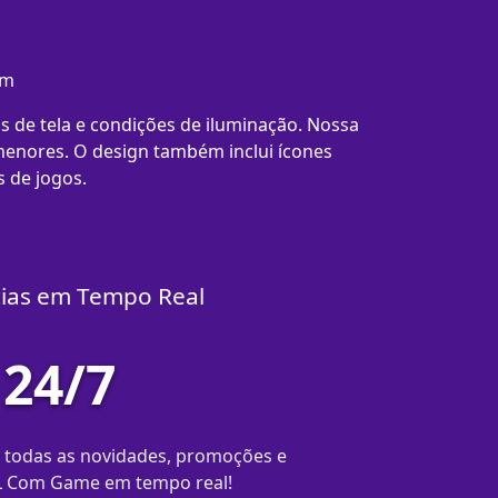
am
 de tela e condições de iluminação. Nossa
 menores. O design também inclui ícones
s de jogos.
cias em Tempo Real
24/7
e todas as novidades, promoções e
L Com Game em tempo real!