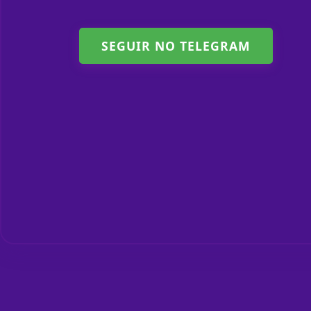
SEGUIR NO TELEGRAM