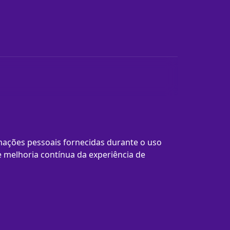
mações pessoais fornecidas durante o uso
e melhoria contínua da experiência de