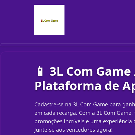
📱 3L Com Game 
Plataforma de A
Cadastre-se na 3L Com Game para ganh
em cada recarga. Com a 3L Com Game, 
promoções incríveis e uma experiência d
Junte-se aos vencedores agora!