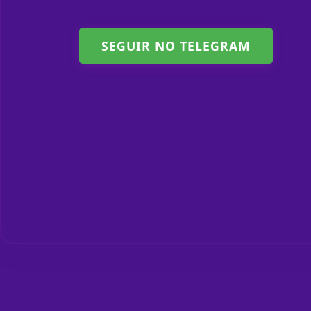
SEGUIR NO TELEGRAM