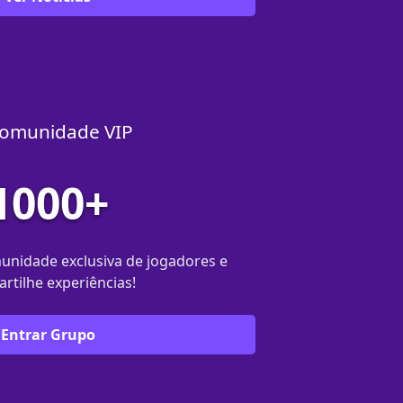
Comunidade VIP
1000+
unidade exclusiva de jogadores e
rtilhe experiências!
Entrar Grupo