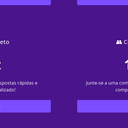
reto
👥 
t
espostas rápidas e
Junte-se a uma com
lizado!
compa
e