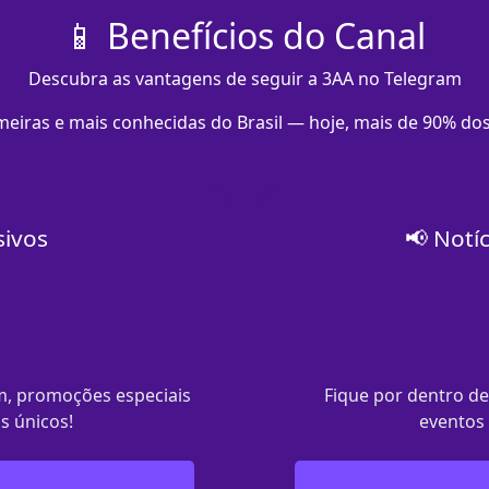
📱 Benefícios do Canal
Descubra as vantagens de seguir a 3AA no Telegram
meiras e mais conhecidas do Brasil — hoje, mais de 90% d
sivos
📢 Notí
m, promoções especiais
Fique por dentro d
s únicos!
eventos