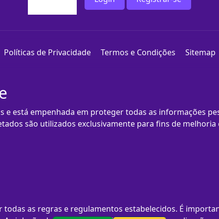
Políticas de Privacidade
Termos e Condições
Sitemap
de
ios e está empenhada em proteger todas as informações pe
tados são utilizados exclusivamente para fins de melhoria
todas as regras e regulamentos estabelecidos. É importan