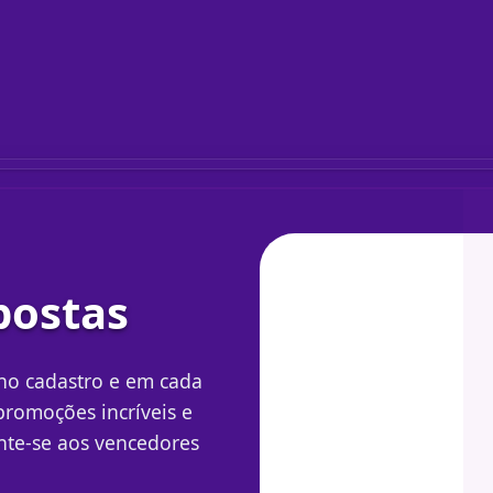
postas
no cadastro e em cada
promoções incríveis e
unte-se aos vencedores