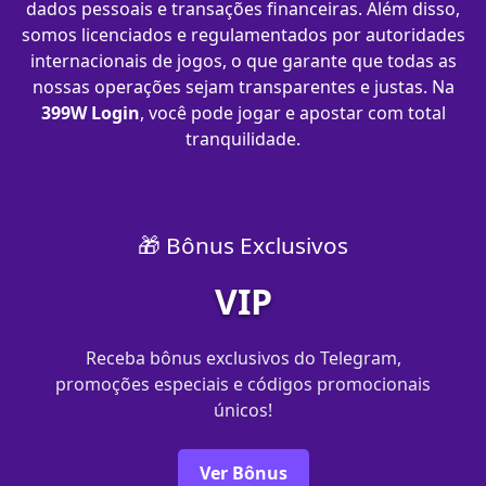
dados pessoais e transações financeiras. Além disso,
somos licenciados e regulamentados por autoridades
internacionais de jogos, o que garante que todas as
nossas operações sejam transparentes e justas. Na
399W Login
, você pode jogar e apostar com total
tranquilidade.
🎁 Bônus Exclusivos
VIP
Receba bônus exclusivos do Telegram,
promoções especiais e códigos promocionais
únicos!
Ver Bônus