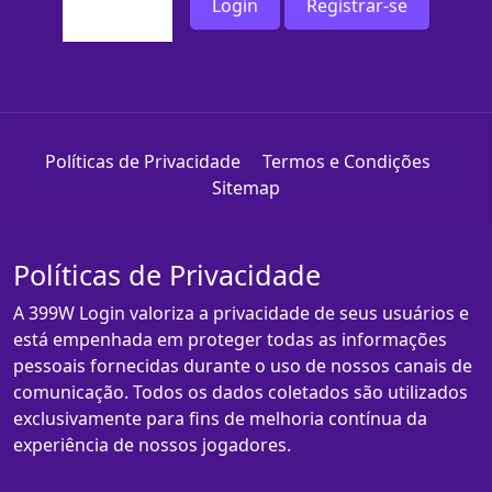
Login
Registrar-se
Políticas de Privacidade
Termos e Condições
Sitemap
Políticas de Privacidade
A 399W Login valoriza a privacidade de seus usuários e
está empenhada em proteger todas as informações
pessoais fornecidas durante o uso de nossos canais de
comunicação. Todos os dados coletados são utilizados
exclusivamente para fins de melhoria contínua da
experiência de nossos jogadores.