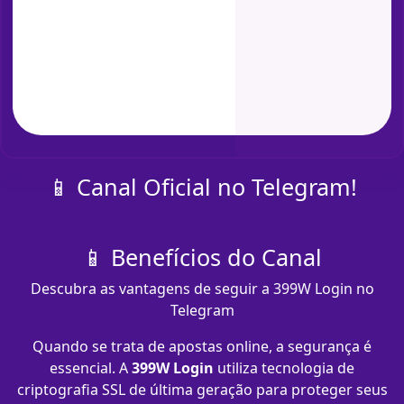
📱 Canal Oficial no Telegram!
📱 Benefícios do Canal
Descubra as vantagens de seguir a 399W Login no
Telegram
Quando se trata de apostas online, a segurança é
essencial. A
399W Login
utiliza tecnologia de
criptografia SSL de última geração para proteger seus