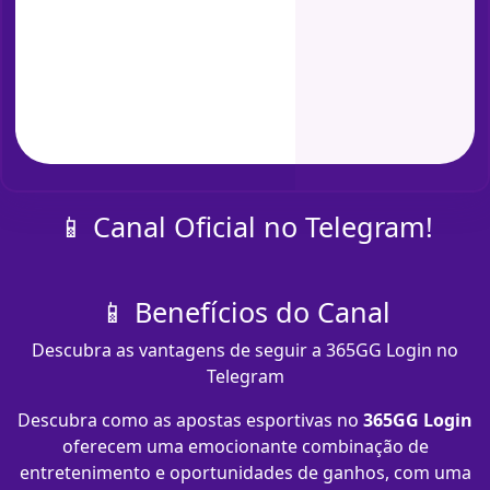
📱 Canal Oficial no Telegram!
📱 Benefícios do Canal
Descubra as vantagens de seguir a 365GG Login no
Telegram
Descubra como as apostas esportivas no
365GG Login
oferecem uma emocionante combinação de
entretenimento e oportunidades de ganhos, com uma