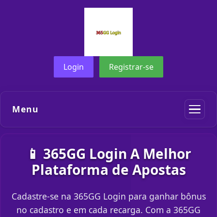
Login
Registrar-se
Menu
📱 365GG Login A Melhor
Plataforma de Apostas
Cadastre-se na 365GG Login para ganhar bônus
no cadastro e em cada recarga. Com a 365GG