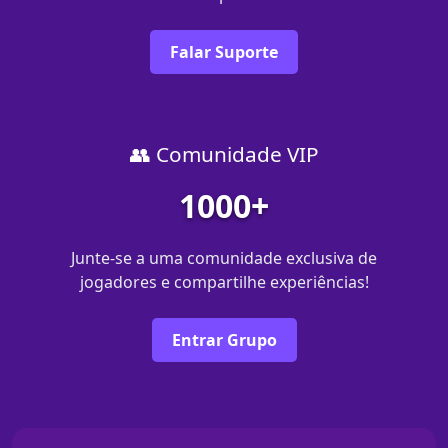
Falar Suporte
👥 Comunidade VIP
1000+
Junte-se a uma comunidade exclusiva de
jogadores e compartilhe experiências!
Entrar Grupo