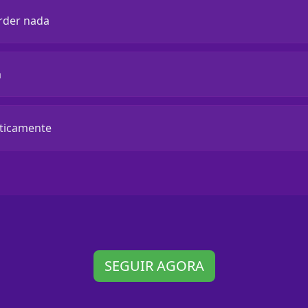
erder nada
a
aticamente
SEGUIR AGORA