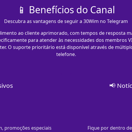
📱 Benefícios do Canal
Descubra as vantagens de seguir a 30Wim no Telegram
ndimento ao cliente aprimorado, com tempos de resposta ma
ecificamente para atender às necessidades dos membros VIP
. O suporte prioritário está disponível através de múltiplo
telefone.
sivos
📢 Notí
m, promoções especiais
Fique por dentro d