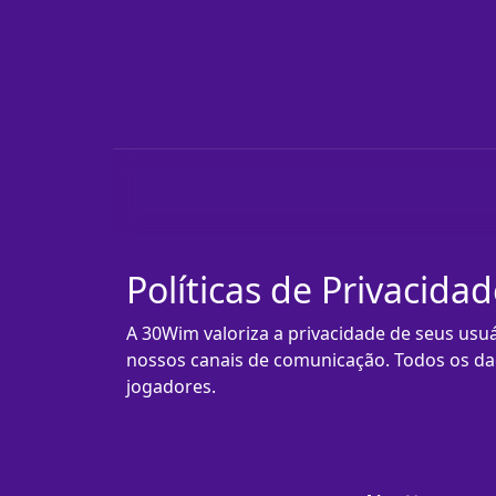
Políticas de Privacida
A 30Wim valoriza a privacidade de seus us
nossos canais de comunicação. Todos os dad
jogadores.