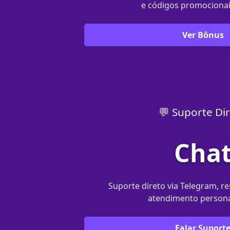
e códigos promocionai
Ver Bônus
💬 Suporte Di
Cha
Suporte direto via Telegram, r
atendimento persona
Falar Suport