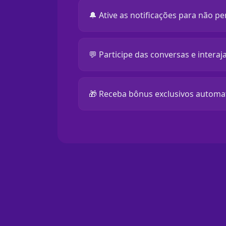
🔔 Ative as notificações para não p
💬 Participe das conversas e interaj
🎁 Receba bônus exclusivos autom