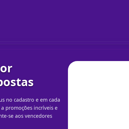
or
postas
us no cadastro e em cada
a promoções incríveis e
unte-se aos vencedores