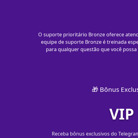
O suporte prioritário Bronze oferece ate
equipe de suporte Bronze é treinada esp
para qualquer questão que você possa ter
🎁 Bônus Exclu
VIP
Receba bônus exclusivos do Telegra