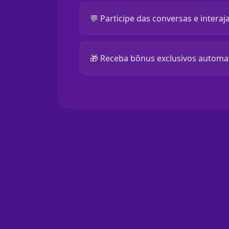
💬 Participe das conversas e interaj
🎁 Receba bônus exclusivos autom