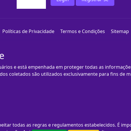
Políticas de Privacidade
Termos e Condições
Sitemap
de
suários e está empenhada em proteger todas as informaçõe
os coletados são utilizados exclusivamente para fins de m
tar todas as regras e regulamentos estabelecidos. É impo