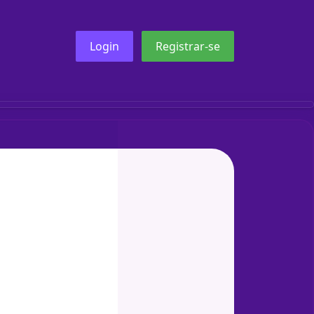
Login
Registrar-se