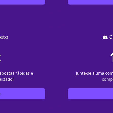
reto
👥 
t
espostas rápidas e
Junte-se a uma com
lizado!
compa
e