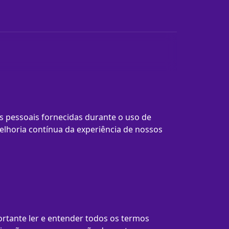
s pessoais fornecidas durante o uso de
elhoria contínua da experiência de nossos
rtante ler e entender todos os termos