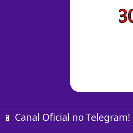
📱 Canal Oficial no Telegram!