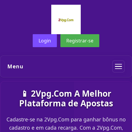
Login
Registrar-se
Menu
📱 2Vpg.Com A Melhor
Plataforma de Apostas
Cadastre-se na 2Vpg.Com para ganhar bônus no
cadastro e em cada recarga. Com a 2Vpg.Com,