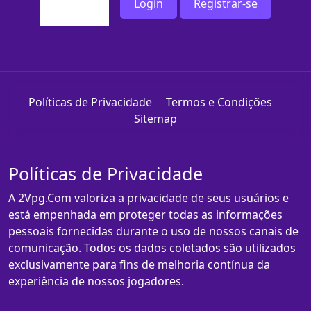
Login
Registrar-se
Políticas de Privacidade
Termos e Condições
Sitemap
Políticas de Privacidade
A 2Vpg.Com valoriza a privacidade de seus usuários e
está empenhada em proteger todas as informações
pessoais fornecidas durante o uso de nossos canais de
comunicação. Todos os dados coletados são utilizados
exclusivamente para fins de melhoria contínua da
experiência de nossos jogadores.