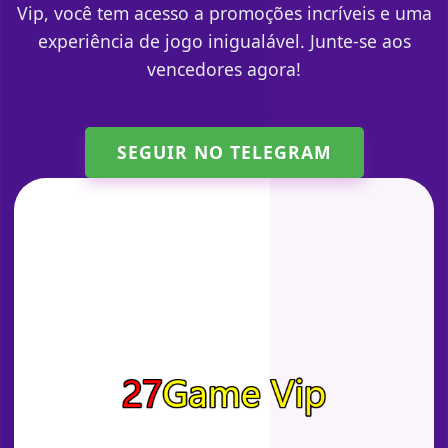
Vip, você tem acesso a promoções incríveis e uma
experiência de jogo inigualável. Junte-se aos
vencedores agora!
SEGUIR NO TELEGRAM