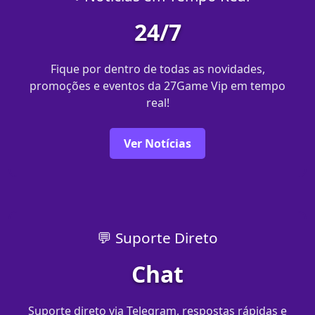
24/7
Fique por dentro de todas as novidades,
promoções e eventos da 27Game Vip em tempo
real!
Ver Notícias
💬 Suporte Direto
Chat
Suporte direto via Telegram, respostas rápidas e