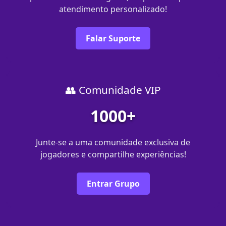
atendimento personalizado!
Falar Suporte
👥 Comunidade VIP
1000+
Junte-se a uma comunidade exclusiva de
jogadores e compartilhe experiências!
Entrar Grupo