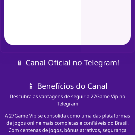
📱 Canal Oficial no Telegram!
📱 Benefícios do Canal
Descubra as vantagens de seguir a 27Game Vip no
Telegram
A 27Game Vip se consolida como uma das plataformas
de jogos online mais completas e confiáveis do Brasil.
Com centenas de jogos, bônus atrativos, segurança