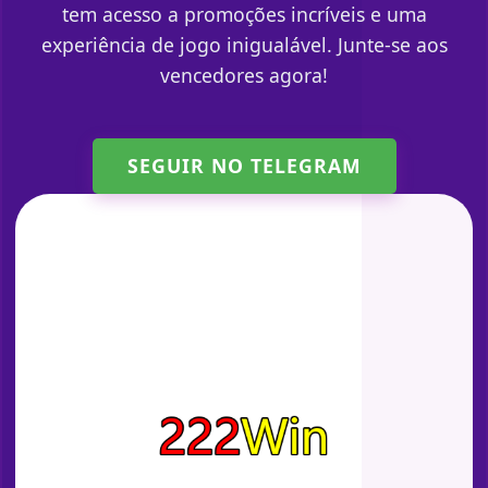
tem acesso a promoções incríveis e uma
experiência de jogo inigualável. Junte-se aos
vencedores agora!
SEGUIR NO TELEGRAM