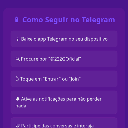
📱 Como Seguir no Telegram
📱 Baixe o app Telegram no seu dispositivo
🔍 Procure por "@222GOficial"
👆 Toque em "Entrar" ou "Join"
🔔 Ative as notificações para não perder
nada
💬 Participe das conversas e interaja