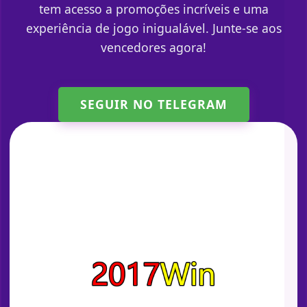
tem acesso a promoções incríveis e uma
experiência de jogo inigualável. Junte-se aos
vencedores agora!
SEGUIR NO TELEGRAM