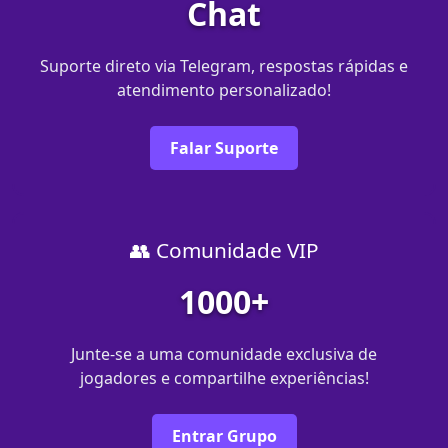
Chat
Suporte direto via Telegram, respostas rápidas e
atendimento personalizado!
Falar Suporte
👥 Comunidade VIP
1000+
Junte-se a uma comunidade exclusiva de
jogadores e compartilhe experiências!
Entrar Grupo