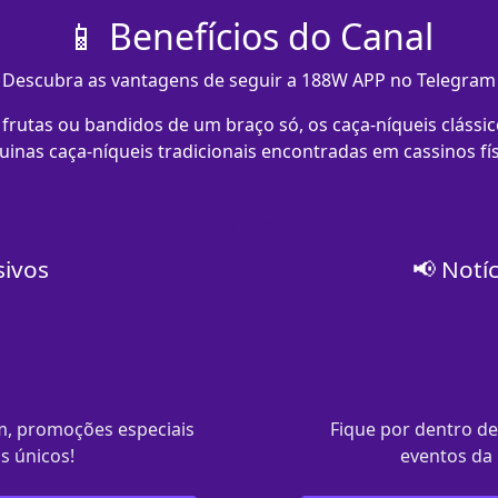
📱 Benefícios do Canal
Descubra as vantagens de seguir a 188W APP no Telegram
tas ou bandidos de um braço só, os caça-níqueis clássico
inas caça-níqueis tradicionais encontradas em cassinos fís
sivos
📢 Notí
m, promoções especiais
Fique por dentro d
s únicos!
eventos da