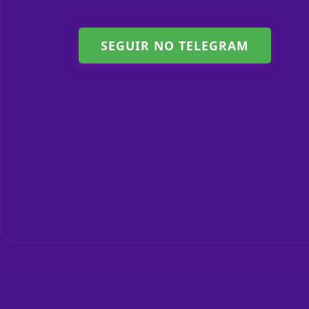
SEGUIR NO TELEGRAM