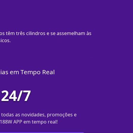
s têm três cilindros e se assemelham às
icos.
cias em Tempo Real
24/7
e todas as novidades, promoções e
 188W APP em tempo real!