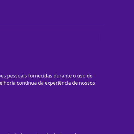
es pessoais fornecidas durante o uso de
elhoria contínua da experiência de nossos