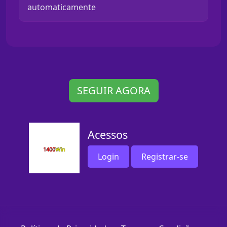
automaticamente
SEGUIR AGORA
Acessos
Login
Registrar-se