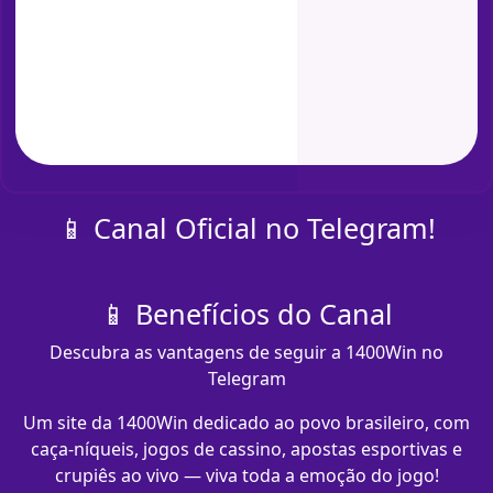
📱 Canal Oficial no Telegram!
📱 Benefícios do Canal
Descubra as vantagens de seguir a 1400Win no
Telegram
Um site da 1400Win dedicado ao povo brasileiro, com
caça-níqueis, jogos de cassino, apostas esportivas e
crupiês ao vivo — viva toda a emoção do jogo!