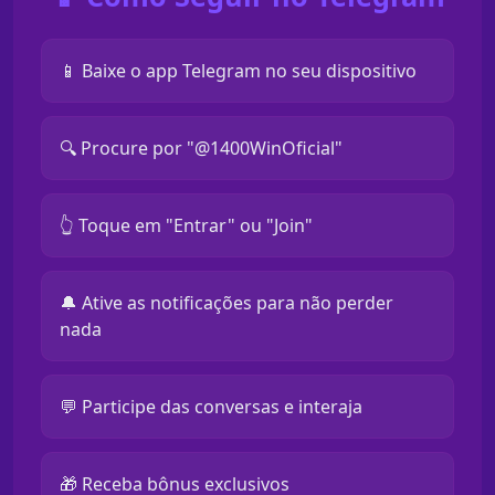
📱 Baixe o app Telegram no seu dispositivo
🔍 Procure por "@1400WinOficial"
👆 Toque em "Entrar" ou "Join"
🔔 Ative as notificações para não perder
nada
💬 Participe das conversas e interaja
🎁 Receba bônus exclusivos