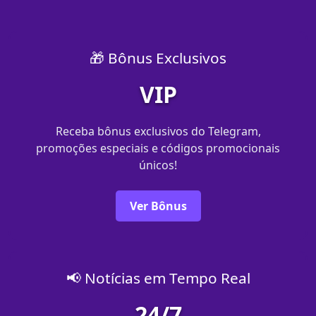
🎁 Bônus Exclusivos
VIP
Receba bônus exclusivos do Telegram,
promoções especiais e códigos promocionais
únicos!
Ver Bônus
📢 Notícias em Tempo Real
24/7