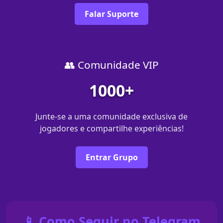
Falar Suporte
👥 Comunidade VIP
1000+
Junte-se a uma comunidade exclusiva de
jogadores e compartilhe experiências!
Entrar Grupo
📱 Como Seguir no Telegram