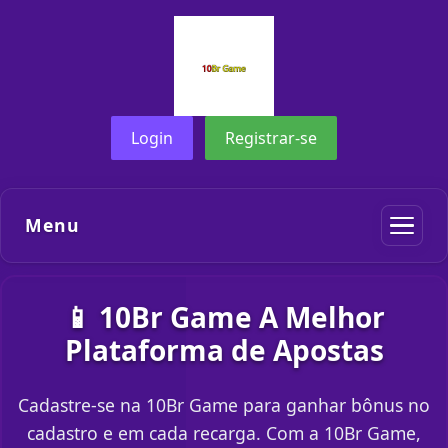
Login
Registrar-se
Menu
📱 10Br Game A Melhor
Plataforma de Apostas
Cadastre-se na 10Br Game para ganhar bônus no
cadastro e em cada recarga. Com a 10Br Game,