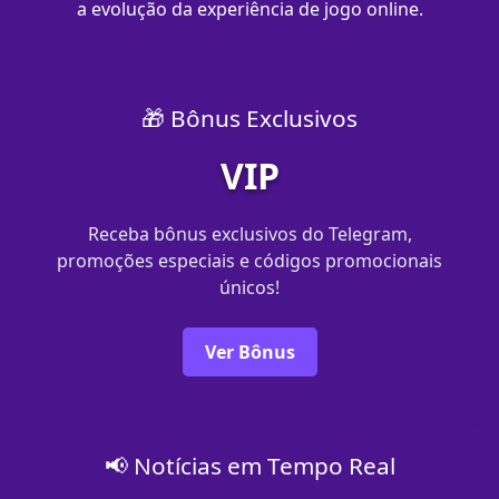
a evolução da experiência de jogo online.
🎁 Bônus Exclusivos
VIP
Receba bônus exclusivos do Telegram,
promoções especiais e códigos promocionais
únicos!
Ver Bônus
📢 Notícias em Tempo Real