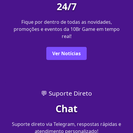
24/7
Fique por dentro de todas as novidades,
promoções e eventos da 10Br Game em tempo
real!
Ver Notícias
💬 Suporte Direto
Chat
Suporte direto via Telegram, respostas rápidas e
atendimento personalizado!