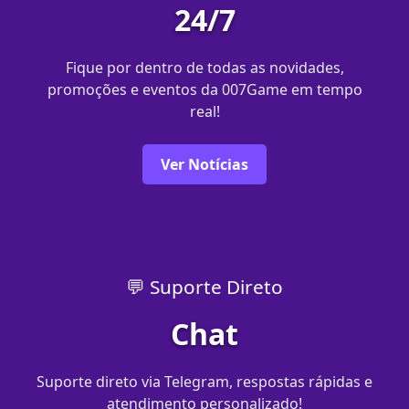
24/7
Fique por dentro de todas as novidades,
promoções e eventos da 007Game em tempo
real!
Ver Notícias
💬 Suporte Direto
Chat
Suporte direto via Telegram, respostas rápidas e
atendimento personalizado!