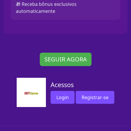
🎁 Receba bônus exclusivos
automaticamente
SEGUIR AGORA
Acessos
Login
Registrar-se