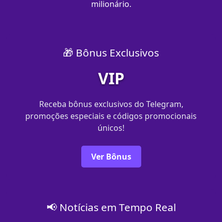
milionário.
🎁 Bônus Exclusivos
VIP
Receba bônus exclusivos do Telegram,
promoções especiais e códigos promocionais
únicos!
Ver Bônus
📢 Notícias em Tempo Real