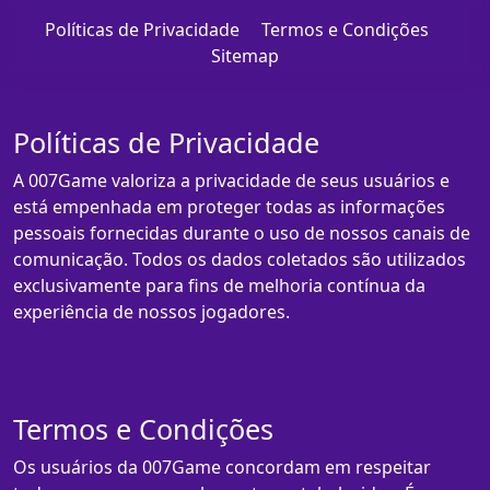
Políticas de Privacidade
Termos e Condições
Sitemap
Políticas de Privacidade
A 007Game valoriza a privacidade de seus usuários e
está empenhada em proteger todas as informações
pessoais fornecidas durante o uso de nossos canais de
comunicação. Todos os dados coletados são utilizados
exclusivamente para fins de melhoria contínua da
experiência de nossos jogadores.
Termos e Condições
Os usuários da 007Game concordam em respeitar