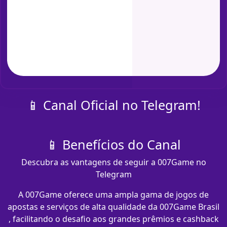
📱 Canal Oficial no Telegram!
📱 Benefícios do Canal
Descubra as vantagens de seguir a 007Game no
Telegram
A 007Game oferece uma ampla gama de jogos de
apostas e serviços de alta qualidade da 007Game Brasil
, facilitando o desafio aos grandes prêmios e cashback