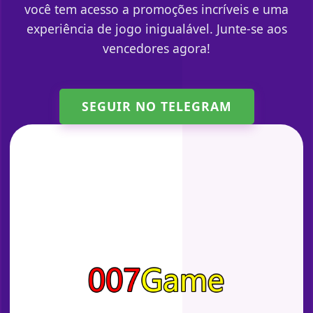
você tem acesso a promoções incríveis e uma
experiência de jogo inigualável. Junte-se aos
vencedores agora!
SEGUIR NO TELEGRAM